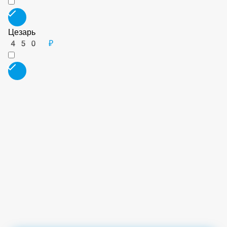
450 ₽
Тоскана
450 ₽
Тритон
475 ₽
Цезарь
450 ₽