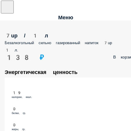
Меню
7up / 1 л
Безалкогольный сильно газированный напиток 7up
1 л.
138 ₽
В корзи
Энергетическая ценность
19
калории, ккал.
0
белки, гр.
0
жиры, гр.